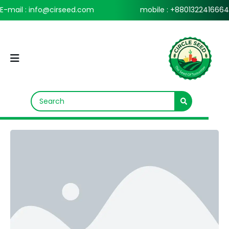
E-mail : info@cirseed.com
mobile : +8801322416664