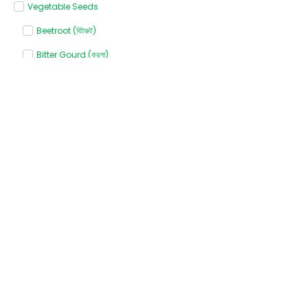
Vegetable Seeds
Beetroot (বিটরুট)
Bitter Gourd (করলা)
Bottle gourd (লাউ)
Broccoli (ব্রোকলি)
Cabbage (বাঁধাকপি)
Capsicum (ক্যাপসিকাম)
Carrot (গাজর)
Cauliflower (ফুলকপি)
Chili (মরিচ)
Coriander (ধনেপাতা)
Cucumber (শসা)
Khira (খিরা)