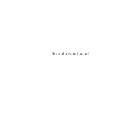
Okra (ঢেঁড়স )
Onion (পেঁয়াজ)
Peas (মটর)
Pumpkin (কুমড়ো)
Radish (মূলা)
No data was found
Ridge Gourd (ঝিঙ্গে)
Sponge Gourd(স্পঞ্জ লাউ)
Sweet corn (মিষ্টি ভুট্টা)
Tomato (টমেটো)
Winter Melon (চাল কুমড়ো)