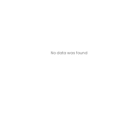
Okra (ঢেঁড়স )
Onion (পেঁয়াজ)
Peas (মটর)
Pumpkin (কুমড়ো)
Radish (মূলা)
No data was found
Ridge Gourd (ঝিঙ্গে)
Sponge Gourd(স্পঞ্জ লাউ)
Sweet corn (মিষ্টি ভুট্টা)
Tomato (টমেটো)
Winter Melon (চাল কুমড়ো)