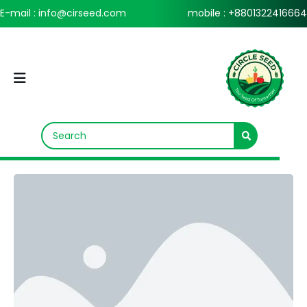
E-mail : info@cirseed.com
mobile : +8801322416664