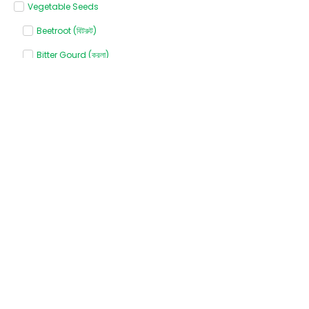
Vegetable Seeds
Beetroot (বিটরুট)
Bitter Gourd (করলা)
Bottle gourd (লাউ)
Broccoli (ব্রোকলি)
Cabbage (বাঁধাকপি)
Capsicum (ক্যাপসিকাম)
Carrot (গাজর)
Cauliflower (ফুলকপি)
Chili (মরিচ)
Coriander (ধনেপাতা)
Cucumber (শসা)
Khira (খিরা)