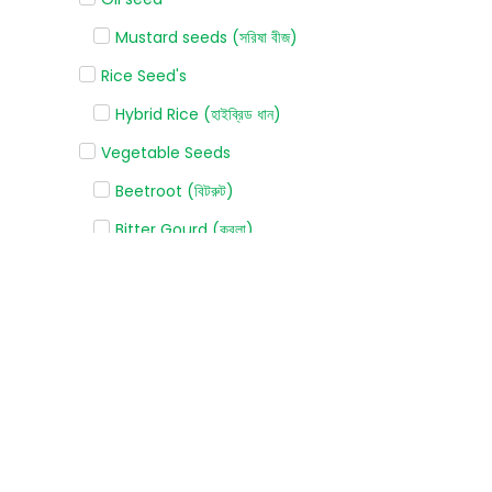
Mustard seeds (সরিষা বীজ)
Rice Seed's
Hybrid Rice (হাইব্রিড ধান)
Vegetable Seeds
Beetroot (বিটরুট)
Bitter Gourd (করলা)
Bottle gourd (লাউ)
Broccoli (ব্রোকলি)
Cabbage (বাঁধাকপি)
Capsicum (ক্যাপসিকাম)
Carrot (গাজর)
Cauliflower (ফুলকপি)