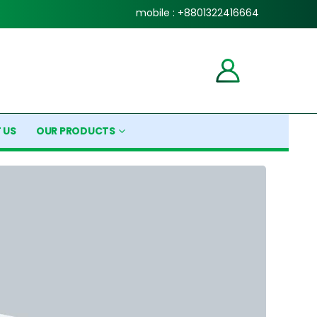
mobile : +8801322416664
 US
OUR PRODUCTS