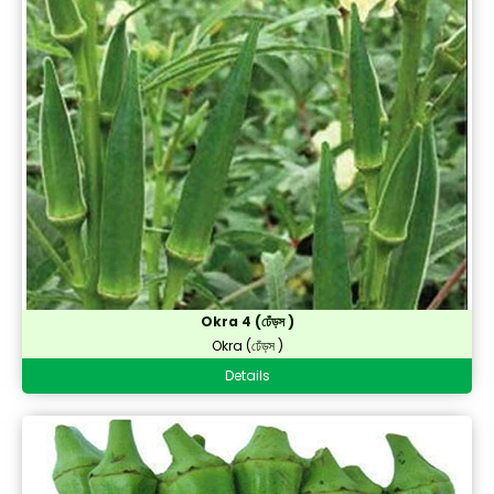
Okra (ঢেঁড়স )
Onion (পেঁয়াজ)
Peas (মটর)
Pumpkin (কুমড়ো)
Radish (মূলা)
Ridge Gourd (ঝিঙ্গে)
Sponge Gourd(স্পঞ্জ লাউ)
Sweet corn (মিষ্টি ভুট্টা)
Okra 4 (ঢেঁড়স )
Tomato (টমেটো)
Okra (ঢেঁড়স )
Winter Melon (চাল কুমড়ো)
Details