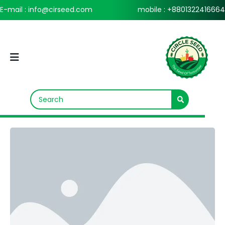
E-mail : info@cirseed.com
mobile : +8801322416664