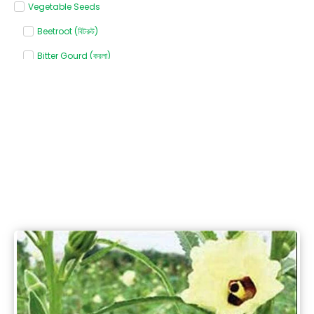
Vegetable Seeds
Beetroot (বিটরুট)
Bitter Gourd (করলা)
Bottle gourd (লাউ)
Broccoli (ব্রোকলি)
Cabbage (বাঁধাকপি)
Capsicum (ক্যাপসিকাম)
Carrot (গাজর)
Cauliflower (ফুলকপি)
Chili (মরিচ)
Coriander (ধনেপাতা)
Cucumber (শসা)
Khira (খিরা)