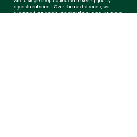
with a single shop dedicated to selling quality
agricultural seeds. Over the next decade, we
expanded our reach, opening shops across various
districts in Bangladesh. This period marked our
initial steps towards becoming a leader in the
agricultural sector, setting the stage for innovative
advancements.
Contact Us
Address: 1313, Bounakandi, Etavara, Hazratpur, Dhaka (BD)
01322416664
info@cirseed.com
Let us help you
Your Account
Your Order