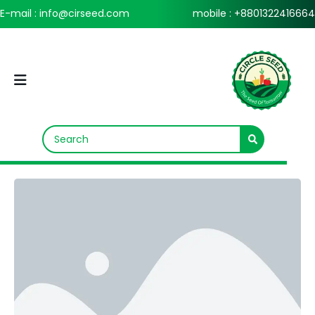
E-mail : info@cirseed.com
mobile : +8801322416664