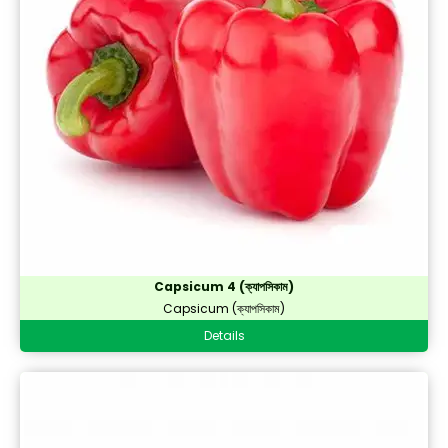
Okra (ঢেঁড়স )
Onion (পেঁয়াজ)
Peas (মটর)
Pumpkin (কুমড়ো)
Radish (মূলা)
Ridge Gourd (ঝিঙ্গে)
Sponge Gourd(স্পঞ্জ লাউ)
Sweet corn (মিষ্টি ভুট্টা)
Capsicum 4 (ক্যাপসিকাম)
Tomato (টমেটো)
Capsicum (ক্যাপসিকাম)
Winter Melon (চাল কুমড়ো)
Details