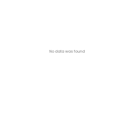
Okra (ঢেঁড়স )
Onion (পেঁয়াজ)
Peas (মটর)
Pumpkin (কুমড়ো)
Radish (মূলা)
No data was found
Ridge Gourd (ঝিঙ্গে)
Sponge Gourd(স্পঞ্জ লাউ)
Sweet corn (মিষ্টি ভুট্টা)
Tomato (টমেটো)
Winter Melon (চাল কুমড়ো)