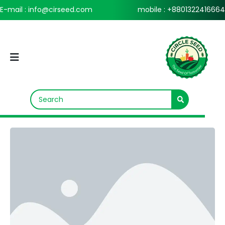
E-mail : info@cirseed.com
mobile : +8801322416664