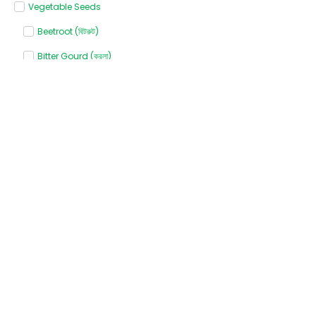
Vegetable Seeds
Beetroot (বিটরুট)
Bitter Gourd (করলা)
Bottle gourd (লাউ)
Broccoli (ব্রোকলি)
Cabbage (বাঁধাকপি)
Capsicum (ক্যাপসিকাম)
Carrot (গাজর)
Cauliflower (ফুলকপি)
Chili (মরিচ)
Coriander (ধনেপাতা)
Cucumber (শসা)
Khira (খিরা)